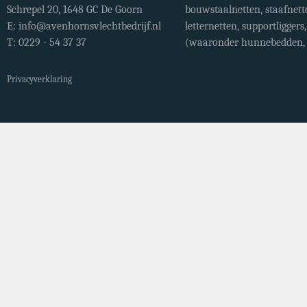
Schrepel 20, 1648 GC De Goorn
bouwstaalnetten, staafnett
E:
info@avenhornsvlechtbedrijf.nl
letternetten, supportligger
T: 0229 - 54 37 37
(waaronder hunnebedden, r
Privacyverklaring