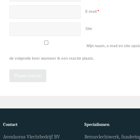
E-mail
*
Site
Mijn naam, e-mail en site ops
de volgende keer wanneer ik een reactie plaats.
Contact
Specialismen
Avenhorns Vlechtbedrijf BV
Betonvlechtwerk, fundering