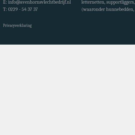
E:
info@avenhornsvlechtbedrijf.nl
letternetten, supportligger
T: 0229 - 54 37 37
(waaronder hunnebedden, r
Privacyverklaring