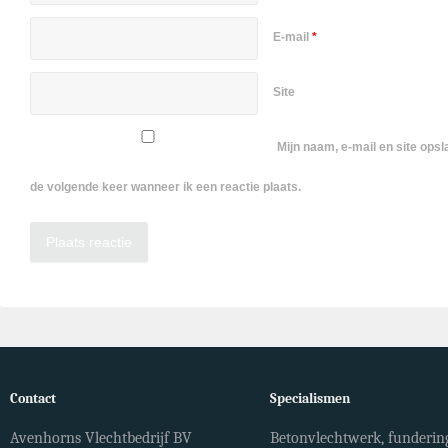
E-mail
*
Site
Mijn naam, e-mail en site ops
de volgende keer wanneer ik een reactie plaats.
Contact
Specialismen
Avenhorns Vlechtbedrijf BV
Betonvlechtwerk, fundering