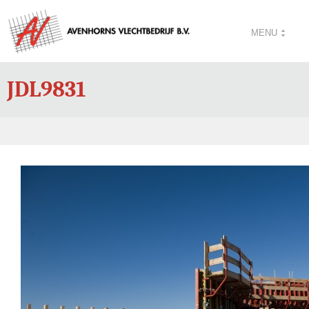
MENU
JDL9831