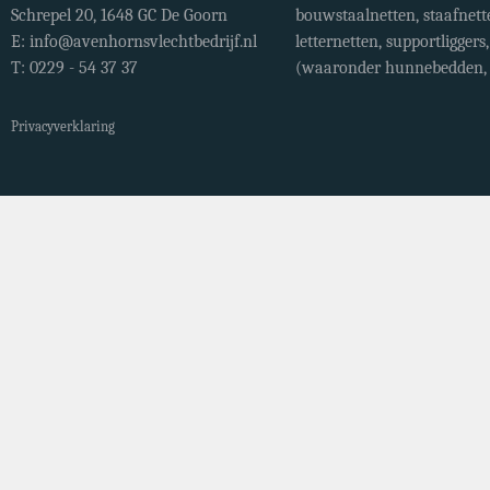
Schrepel 20, 1648 GC De Goorn
bouwstaalnetten, staafnett
E:
info@avenhornsvlechtbedrijf.nl
letternetten, supportligger
T: 0229 - 54 37 37
(waaronder hunnebedden, r
Privacyverklaring