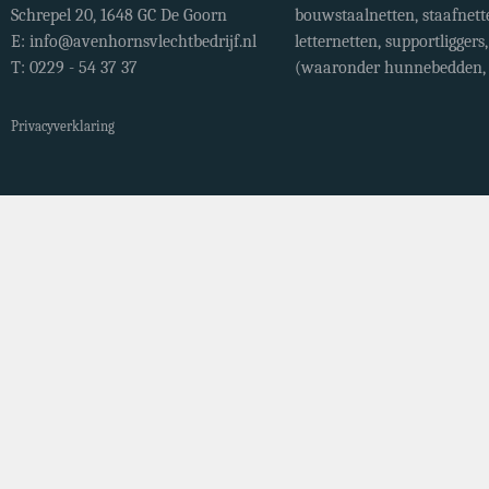
Schrepel 20, 1648 GC De Goorn
bouwstaalnetten, staafnett
E:
info@avenhornsvlechtbedrijf.nl
letternetten, supportligger
T: 0229 - 54 37 37
(waaronder hunnebedden, r
Privacyverklaring