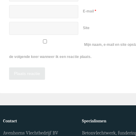
E-mail
*
Site
Mijn naam, e-mail en site ops
de volgende keer wanneer ik een reactie plaats.
Contact
Specialismen
Avenhorns Vlechtbedrijf BV
Betonvlechtwerk, fundering