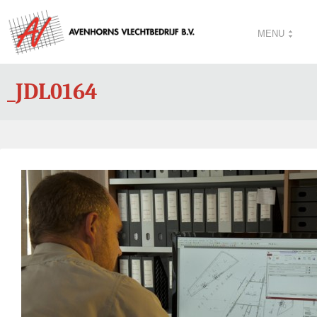
MENU
_JDL0164