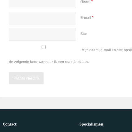
Naam
*
E-mail
*
Site
Mijn naam, e-mail en site ops
de volgende keer wanneer ik een reactie plaats.
Contact
Specialismen