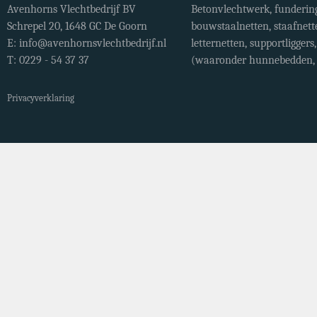
Avenhorns Vlechtbedrijf BV
Betonvlechtwerk, fundering
Schrepel 20, 1648 GC De Goorn
bouwstaalnetten, staafnett
E:
info@avenhornsvlechtbedrijf.nl
letternetten, supportligger
T: 0229 - 54 37 37
(waaronder hunnebedden, r
Privacyverklaring