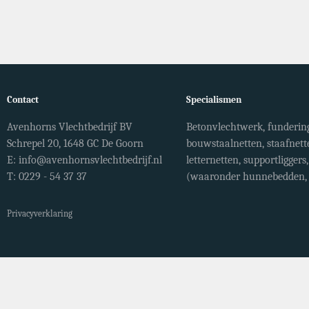
Contact
Specialismen
Avenhorns Vlechtbedrijf BV
Betonvlechtwerk, fundering
Schrepel 20, 1648 GC De Goorn
bouwstaalnetten, staafnett
E:
info@avenhornsvlechtbedrijf.nl
letternetten, supportligger
T: 0229 - 54 37 37
(waaronder hunnebedden, r
Privacyverklaring