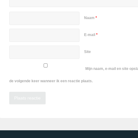
Naam
*
E-mail
*
Site
Mijn naam, e-mail en site ops
de volgende keer wanneer ik een reactie plaats.