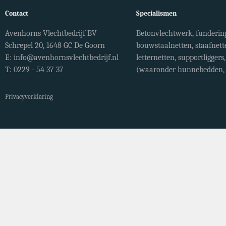
Contact
Specialismen
Avenhorns Vlechtbedrijf BV
Betonvlechtwerk, fundering
Schrepel 20, 1648 GC De Goorn
bouwstaalnetten, staafnett
E:
info@avenhornsvlechtbedrijf.nl
letternetten, supportligger
T: 0229 - 54 37 37
(waaronder hunnebedden, r
Privacyverklaring